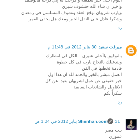
اليوم احلى خبر سمعته و فرحت به إلي درجة ماتوصف
واخير ان شاء الله حنشوف شيري
ويارب شريهان توقع العقد ونشوف المسلسل في رمضان
وشكرا عادل على النقل الخبر ومعك هل يخفى القمر
رد
ميرفت سعيد
30 يناير 2012 في 11:48 م
بالتوفيق ياأحلى شيري .. الكل في انتظارك
وبندعيلك بالنجاح يارب في كل خطوة
قادمة تخطيها في الفن
العمل مبشر بالخير والحمد لله ان هذا اول
خبر حقيقي عن عمل لشريهان بعيدا عن كل
الاقاويل والشائعات السابقة
شكراً لكم
رد
31 يناير 2012 في 1:04 ص
Sherihan.com
بنت مصر
عموري