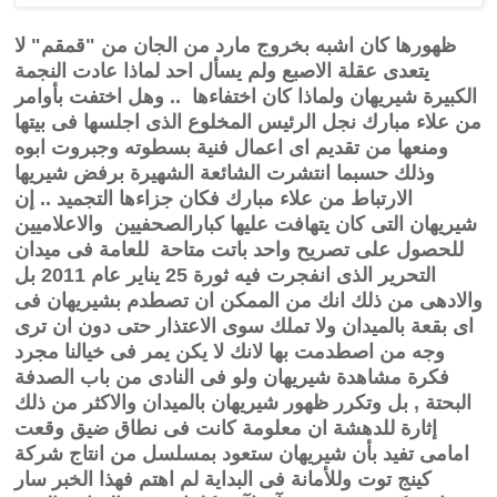
ظهورها كان اشبه بخروج مارد من الجان من "قمقم" لا
يتعدى عقلة الاصبع ولم يسأل احد لماذا عادت النجمة
الكبيرة شيريهان ولماذا كان اختفاءها .. وهل اختفت بأوامر
من علاء مبارك نجل الرئيس المخلوع الذى اجلسها فى بيتها
ومنعها من تقديم اى اعمال فنية بسطوته وجبروت ابوه
وذلك حسبما انتشرت الشائعة الشهيرة برفض شيريها
الارتباط من علاء مبارك فكان جزاءها التجميد .. إن
شيريهان التى كان يتهافت عليها كبارالصحفيين والاعلاميين
للحصول على تصريح واحد باتت متاحة للعامة فى ميدان
التحرير الذى انفجرت فيه ثورة 25 يناير عام 2011 بل
والادهى من ذلك انك من الممكن ان تصطدم بشيريهان فى
اى بقعة بالميدان ولا تملك سوى الاعتذار حتى دون ان ترى
وجه من اصطدمت بها لانك لا يكن يمر فى خيالنا مجرد
فكرة مشاهدة شيريهان ولو فى النادى من باب الصدفة
البحتة , بل وتكرر ظهور شيريهان بالميدان والاكثر من ذلك
إثارة للدهشة ان معلومة كانت فى نطاق ضيق وقعت
امامى تفيد بأن شيريهان ستعود بمسلسل من انتاج شركة
كينج توت وللأمانة فى البداية لم اهتم فهذا الخبر سار