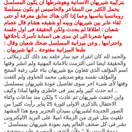
بتركيبة شيريهان الانسانية وهوشرطها أن يكون المسلسل
يحمل الكثير من المشاعر والحاسيس او يكون مسلسلا
رومانسيا يناسبها وعما إذا كان هناك سابق معرفة أو حتى
لقاء عابر بين شيريهان وبينه أو شقيقه هشام قال عصام
شعبان : اطلاقا لم يحدث ولكن الحقيقة فى اول جلسة
معها شعرنا الى اي مدى هى انسانة تآسرك بأخلاقها
واحترامها , وعن ميزانية المسلسل ضحك شعبان وقال :
طبعا الميزانية مفتوحة .. انها شيريهان .
والحمد لله كان انفراد جيد سار خلفه بعد ذلك كل زملائى ,
والحقيقة ايضا اننى التزمت بالامانة المهنية ولم انشر وقتها
اسم المؤلف الذى تتعاون مع شيريهان بناء على رغبة المنتج
والمؤلف نفسه وهو صديقى محمد الحناوى ولم التفت
وقتها لأى شىء اخر سوى تفاصيل عودة شيريهان بمسلسل
.. انه حدث كبير ولم يمر فى خاطرى وقتها لماذا وكيف
واين اختفت شيريهان ثم عادت ؟ ولكن منذ ساعات واثناء
الاحتفال بالذكرى الاولى لثورة 25 يناير رأيت كثيرا من
الصور الجديدة لشيريهان بميدان التحرير ومع هذا المشهد
تلقيت مثل غيرى من الزملاء اميلا على البريد الاليكترونى
نشر فى كل صحف العالم يفيد بعودة شيريهان بمسلسل "
دموع السندريلا " ولأن الشعب المصرى طيب وضعيف