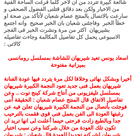
شائعة كبيرة تتردد من آن لآخر كلما فرغت الساحة الفنية
من الاخبار ولكن بعد دقائق قتلنى الفضول الصحفى و
سارعت بالاتصال بالمنتج عصام شعبان لأتأكد من صحة او
خطأ الخبر وفاجئنى شعبان بان الخبر صحيح وانه اجتمع
بشيريهان اكثر من مرة ونشرت الخبر فى الفجر
الاسبوعى يحمل كل تفاصيل المكالمة وجاءت تفاصيله
كالاتى :
اسعاد يونس تعيد شيريهان للشاشة بمسلسل رومانسى
بميزانية مفتوحة
أخيرا وبشكل نهائى وخلافا لكل مرة يتردد فيها عودة الفنانة
شيريهان بعمل فنى جديد تعود النجمة الكبيرة شيريهان
بمسلسل تليفزيونى من أنتاج شركة كينج توت .. وعن
تفاصيل الاتفاق قال المنتج عصام شعبان : الحقيقة أننى
فوجئت بأتصال من النجمة الكبيرة شيريهان تعلن فيه عن
رغبتها العودة الى الفن بعمل فنى قوى فقمت بالترحيب
جدا وبالطبع زادت فرحتى حينما أعلنت لى انها تريد ان
تكون تلك العودة من خلال شركتنا وعن سبب اختيار
شيريهان لشركته تحديدا للعودة قال شعبان : شيريهان