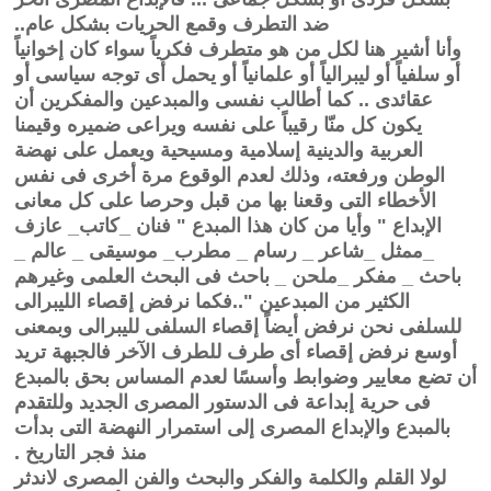
ضد التطرف وقمع الحريات بشكل عام..
وأنا أشير هنا لكل من هو متطرف فكرياً سواء كان إخوانياً
أو سلفياً أو ليبرالياً أو علمانياً أو يحمل أى توجه سياسى أو
عقائدى .. كما أطالب نفسى والمبدعين والمفكرين أن
يكون كل منّا رقيباً على نفسه ويراعى ضميره وقيمنا
العربية والدينية إسلامية ومسيحية ويعمل على نهضة
الوطن ورفعته، وذلك لعدم الوقوع مرة أخرى فى نفس
الأخطاء التى وقعنا بها من قبل وحرصا على كل معانى
الإبداع " وأيا من كان هذا المبدع " فنان _كاتب_ عازف
_ممثل _شاعر _ رسام _ مطرب_ موسيقى _ عالم _
باحث _ مفكر _ملحن _ باحث فى البحث العلمى وغيرهم
الكثير من المبدعين "..فكما نرفض إقصاء الليبرالى
للسلفى نحن نرفض أيضاً إقصاء السلفى لليبرالى وبمعنى
أوسع نرفض إقصاء أى طرف للطرف الآخر فالجبهة تريد
أن تضع معايير وضوابط وأسسًا لعدم المساس بحق بالمبدع
فى حرية إبداعة فى الدستور المصرى الجديد وللتقدم
بالمبدع والإبداع المصرى إلى استمرار النهضة التى بدأت
منذ فجر التاريخ .
لولا القلم والكلمة والفكر والبحث والفن المصرى لاندثر