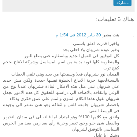
مشاركة
هناك 6 تعليقات:
بنت مصر
30 يناير 2012 في 1:54 م
واخيرا قدرت اعلق باسمي.....
وخبر عودة شريهان ولا احلي بجد
كل التوفيق في العمل الجديد وبانتظاره حتي يطلع للنور.....
والمنظومة كلها قوية بداية من اسم المسلسل وشركة الانتاج بحجم
كينج توت
الميدان نور بشريهان فعلا وسمعتها من بعيد وهي تلقي الخطاب
بالنسبةلجبهة حرية الابداع الخطوة نفسها جديدة ولكن مش جديد
علي شريهان تبني مثل هذه الافكار البناءة فشريهان عندنا نوع من
الوعي والثقافة بالاضافة الي دراستها للحقوق كل هذه الامور تجعل
شريهان تقول هذها الكلام المتزن والمنم علي عمق فكري وذكاء
باختصار شريهان جامعة للفن والثقافة وهو شئ نفتقر الي وجوده
في الوسط الفني
واتفق مع كلامها 100% وهو امتداد لما قالته لي في ميدان التحرير
وبالفعل شئ حلو وجود تعبير وحرية رأي بعد زمن بعيد من الخرس
السياسي بالتوفيق لشريهان
وشكرا يا عادل