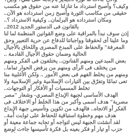
وكيف؟ وأصبح استرداد ما تنازلنا عنه من حقوق هو مكسب
حقيقى من مكاسب الثورة وأصبح زمن استرداده هو الآن..
ومكان استرداده هو البرلمان.. وكيفية الاسترداد ؟..
بالقانون فى الدستور الجديد 2012..
إذن سوف نبدأ بالمراقبة على وضع القوانين المنظمة لما لنا
وما علينا أى لحقوقنا وواجباتنا للدفاع عن حرية التعبير وحق
المعرفة" والحفاظ على المبدع المصرى واللحاق بالأجيال
الحالية وضمان حقوق الأجيال القادمة ..
بعض المبدعين ومنهم الفنانون.. يختلفون فى الفكر ومنهم
من يختلف فى الرأى ومنهم من يرفض الحوار تماما..
ومنهم من يخلط الفهم فى بعض الأمور .. ولكن الأغلبية منا
تعى تمامًا وتفرّق بين التيارات الإسلامية وغير الإسلامية ولا
تخلط المسميات أو الأفكار أو التوجهات..
الهدف الأساسى لجبهة الإبداع المصري- وشعار "مصر
مصرية" هدف أسمى وأكبر من هذا الخلط أو الاختلاف فى
الفكر أو الاتجاه.. فالهدف من تكوين وتأسيس جبهة الإبداع
هدف مهم وخطوة استباقية للحفاظ على ثوابت أمة..
لقد أنشئت الجبهة ليس لتواجه أو تجابه جماعة معينة أو
حزب أو تيار أو فكر بعينه بل فكرة تأسيسها جاءت لوضع