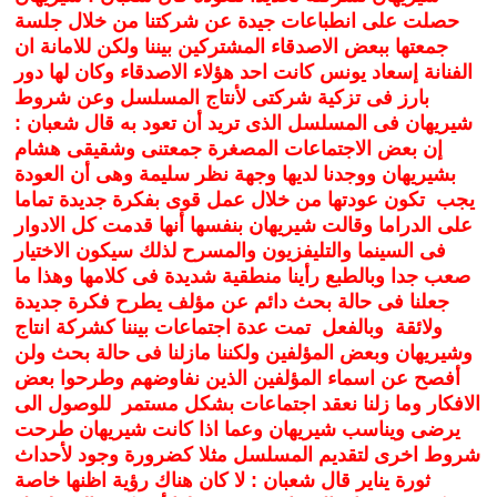
حصلت على انطباعات جيدة عن شركتنا من خلال جلسة
جمعتها ببعض الاصدقاء المشتركين بيننا ولكن للامانة ان
الفنانة إسعاد يونس كانت احد هؤلاء الاصدقاء وكان لها دور
بارز فى تزكية شركتى لأنتاج المسلسل وعن شروط
شيريهان فى المسلسل الذى تريد أن تعود به قال شعبان :
إن بعض الاجتماعات المصغرة جمعتنى وشقيقى هشام
بشيريهان ووجدنا لديها وجهة نظر سليمة وهى أن العودة
يجب تكون عودتها من خلال عمل قوى بفكرة جديدة تماما
على الدراما وقالت شيريهان بنفسها أنها قدمت كل الادوار
فى السينما والتليفزيون والمسرح لذلك سيكون الاختيار
صعب جدا وبالطبع رأينا منطقية شديدة فى كلامها وهذا ما
جعلنا فى حالة بحث دائم عن مؤلف يطرح فكرة جديدة
ولائقة وبالفعل تمت عدة اجتماعات بيننا كشركة انتاج
وشيريهان وبعض المؤلفين ولكننا مازلنا فى حالة بحث ولن
أفصح عن اسماء المؤلفين الذين نفاوضهم وطرحوا بعض
الافكار وما زلنا نعقد اجتماعات بشكل مستمر للوصول الى
يرضى ويناسب شيريهان وعما اذا كانت شيريهان طرحت
شروط اخرى لتقديم المسلسل مثلا كضرورة وجود لأحداث
ثورة يناير قال شعبان : لا كان هناك رؤية اظنها خاصة