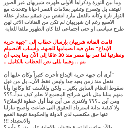
وما بين الثورة وذكراها الاولى ظهرت شيريهان عبر الصور
لتهتف بل وتصرخ وتشير بعلامات النصر احيانا وتتحدث مع
الثوار تارة وكأنه بالفعل مارد انتفض من قمقم بمقدار عقلة
الاصبع رغم ان شيريهان لم تكن من الفنانات الاتى لهن
طرح سياسى او حتى اجتماعى لذا كان الظهور ملفتا للغاية
قامت الفنانة شريهان بإرسال خطاب إلى "جبهة حرية
الإبداع" تعلن فيه انضمامها للجبهة، وأسباب الانضمام
ونظرتها لما تمر بها مصر منذ 30 عامًا إلى الآن وما يجب أن
يتم .. وفيما يللى نص الخطاب بالكامل ..
"أرى أن جبهة حرية الإبداع تأخرت كثيراً وكان عليها أن
تفعل منذ زمن بعيد جدا وليس فقط الآن.. بل من قبل
سقوط النظام السابق بكثير .. ولكن وللأسف كنا وكانوا وأنا
منهم مثلنا مثل باقى شرائح المجتمع لا نعلم كيف نبدأ..؟؟؟
ومن أين ..؟؟؟ ولاندرى من أين نبدأ أول خطوة للإصلاح؟
ولا كيفية بداية استرداد الحقوق التى ضاعت وأصبح تنازلنا
عنها حق مكتسب لدى الدولة والحكومة نتيجة القمع
والاستبداد !!!
والآن جاءت لنا ثورة 25يناير بالإجابة على متي؟ وأين؟