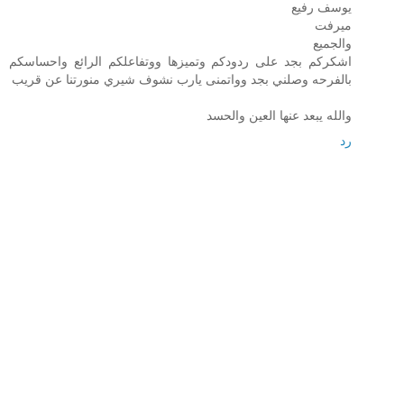
يوسف رفيع
ميرفت
والجميع
اشكركم بجد على ردودكم وتميزها ووتفاعلكم الرائع واحساسكم
بالفرحه وصلني بجد وواتمنى يارب نشوف شيري منورتنا عن قريب
والله يبعد عنها العين والحسد
رد