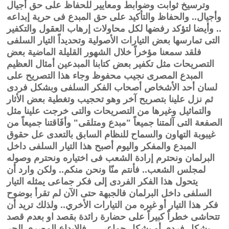
وترسيخ ثوابت وضوابط ومعايير للحفاظ على حق أجيال
وأجيال.. والحفاظ والتأكيد على حق المبدع فى حرية إبداعه
.. وأيضا لتؤكد رفضها لكل محاولات إرهاب العقول والتكفير
التى تمارسها بعض التيارات الأصولية وتحديداً التيار السلفى
فلقد سمعنا مؤخراً خلال الشهور القليلة الماضية بعض
التصريحات مثل تكفير بعض كتابنا المبدعين أمثال العظيم
المبدع المصرى نجيب محفوظ وجاء هذا التصريح على
لسان أحد الأشخاص أصحاب الفكر السلفى وبشكل فردى
ثم نزل علينا بتصريح آخر وهو تحجيب وتغطية بعض الأثار
والتماثيل وغيرها من التصريحات والتى خرجت علينا مثل
الصفعة التى آلمتنا جميعاً "مبدع ومتلقى" وأفَاقتنا جميعاً من
غيبوبة التهاون والسماح للنظام السابق بالتعدى عل حقوق
المبدع والمفكر واليوم أصبح هذا التيار السلفى داخل
البرلمان ونحترم إرادة الشعب فى اختياره ونحترم وصوله
لمجلس الشعب.. فأنتم منّا ونحن منكم.. ولكن وارد أن
يتحول هذا الفكر الفردى إلى فكر جماعى يمثله التيار
السلفى داخل البرلمان فالجبهة حتى الآن لم تقرأ بوضوح
فكر هذا التيار أو غيره من التيارات الأخري.. ولذلك تريد أن
تتحاشى خطراً كبيراً على حضارة رائدة بقصد او بعدم قصد
بشكل فردى أو بشكل جماعى ... فالإبداع المصرى الحر