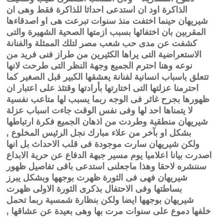
الذاكرة اود ان استدعى احداثا للذاكرة فقط وهى ان
شيريهان حينما اختفت منذ سنوات تبرعت هى او اصدقاءها
المقربين بان اختفائها بسبب ازمتها الصحية الشهيرة والتى
كشفت عن مدى حب شعب مصر لتلك الممثلة والفنانة
الاستعراضية التى يراها الكثيرين من طراز فنى فريد من
نوعه وهنا احترم الجميع وجهة النظر التى طرحت لانها
تتعلق باسباب انسانية لفنانة يعشقها الكبير قبل الصغير كما
احترمنا عزلتها التى اختارتها بأرادتها وقتئذ على اعتبار ان
ظهورها بجرح غائر فى الوجه ربما يسبب لها متاعب نفسية
لا يتمناها احد لها وفى نفس الوقت جاءت اسباب عزلة
شيريهان منطقية وطردت من اذهان الجميع فكرة ارتباطها
بشكل او بآخر من علاء مبارك نجل الرئيس المخلوع ,
ولكن شيريهان سارت موجودة فى قلب الاحداث بل انها
اصدرت بيانا اعلاميا يوم مسير جبهة الدفاع عن حرية الابداع
سننشره لاحقا وهذا ماجعلنى استدعى باقى تفاصيل ظهور
شيريهان فهى فى الثورة ظهرت بوجهها وبشكل يبرز
بساطتها وفى الاحتفال بذكرى الثورة الاولى ظهرت
شيريهان بوجهها ايضا ولكن بنظارة شمسية ربما تحمل
خلفها دموع على سنوات مرت بها وهى بعيدة عن عشاقها ,