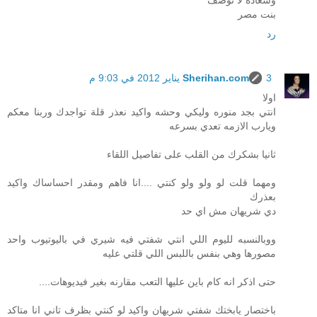
وسعادة لا توصف
بنت مصر
رد
3 يناير 2012 في 9:03 م
Sherihan.com
اولا
انتي بجد منوره وليكي وحشه واكيد نعذر قلة تواجدك وربنا معكم
ويارب الازمه تعدي بسرعه
ثانيا بشكرك من القلب على تفاصيل اللقاء
ومهما قلت لو ولو ولو كنتي ....انا فاهم ومقدر احساساك واكيد
بعذرك
دي شريهان مش اي حد
ووبالنسبه لليوم اللي انتي شفتي فيه شيري في باليوتيوب واحد
مصورها وهي بنفس باللبس اللي قلتي عليه
حتى اذكر انه كام باين عليها التعب مقارنه بغير فيديوهات....
باختصار يابختك شفتي شريهان واكيد لو كنتي بظرف تاني انا متاكد