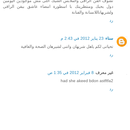
نشوف الفن الراقى والملابس الشيك اللى مش موجودين اليومين
دول بحبك ومنتظرينك با اسطورة امضاء عاشق ببفن الراقى
ولشريهاناللانسانة والفنانة
رد
سناء
23 يناير 2012 في 2:43 م
تحياتى لكم ياهل شريهان واتنى لشيرهان الصحة والعافية
رد
غير معرف
8 فبراير 2012 في 1:35 ص
had she akeed bdon astftfa2
رد