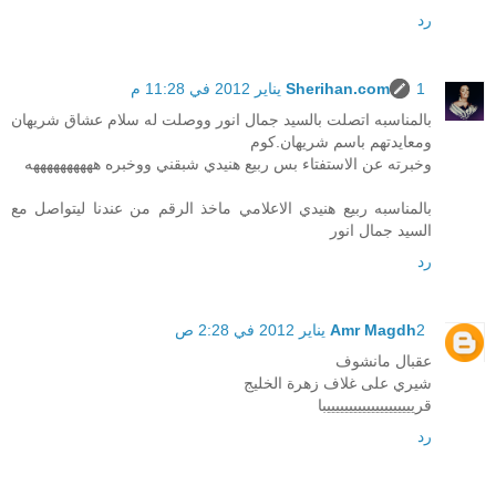
رد
1 يناير 2012 في 11:28 م
Sherihan.com
بالمناسبه اتصلت بالسيد جمال انور ووصلت له سلام عشاق شريهان
ومعايدتهم باسم شريهان.كوم
وخبرته عن الاستفتاء بس ربيع هنيدي شبقني ووخبره ههههههههههه
بالمناسبه ربيع هنيدي الاعلامي ماخذ الرقم من عندنا ليتواصل مع
السيد جمال انور
رد
2 يناير 2012 في 2:28 ص
Amr Magdh
عقبال مانشوف
شيري على غلاف زهرة الخليج
قرييييييييييييييييييييبا
رد