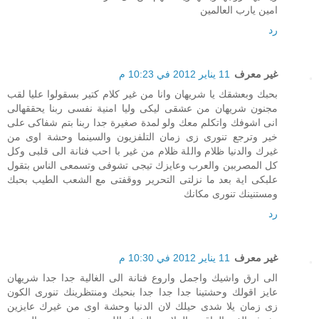
امين يارب العالمين
رد
غير معرف
11 يناير 2012 في 10:23 م
بحبك وبعشقك يا شريهان وانا من غير كلام كتير بسقولوا عليا لقب
مجنون شريهان من عشقى ليكى وليا امنية نفسى ربنا يحققهالى
انى اشوفك واتكلم معك ولو لمدة صغيرة جدا ربنا بتم شفاكى على
خير وترجع تنورى زى زمان التلفزيون والسينما وحشة اوى من
غيرك والدنيا ظلام واللة ظلام من غير با احب فنانة الى قلبى وكل
كل المصرببن والعرب وعايزك تيجى تشوفى وتسمعى الناس بتقول
علبكى اية بعد ما نزلتى التحرير ووقفتى مع الشعب الطيب بحبك
ومستنينك تنورى مكانك
رد
غير معرف
11 يناير 2012 في 10:30 م
الى ارق واشيك واجمل واروع فنانة الى الغالية جدا جدا شريهان
عايز اقولك وحشتينا جدا جدا جدا بنحبك ومنتظرينك تنورى الكون
زى زمان يلا شدى حيلك لان الدنيا وحشة اوى من غيرك عايزين