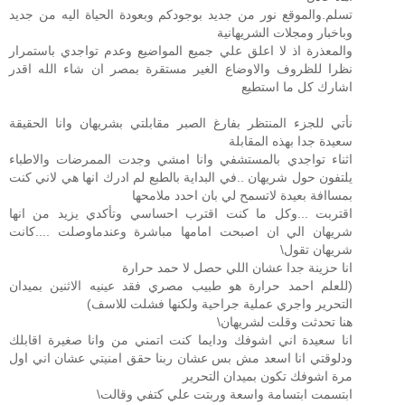
تسلم.والموقع نور من جديد بوجودكم وبعودة الحياة اليه من جديد
وباخبار ومجلات الشريهانية
والمعذرة اذ لا اعلق علي جميع المواضيع وعدم تواجدي باستمرار
نظرا للظروف والاوضاع الغير مستقرة بمصر ان شاء الله اقدر
اشارك كل ما استطيع
نأتي للجزء المنتظر بفارغ الصبر مقابلتي بشريهان وانا الحقيقة
سعيدة جدا بهذه المقابلة
اثناء تواجدي بالمستشفي وانا امشي وجدت الممرضات والاطباء
يلتفون حول شريهان ..في البداية بالطبع لم ادرك انها هي لاني كنت
بمساافة بعيدة لاتسمح لي بان احدد ملامحها
اقتربت ...وكل ما كنت اقترب احساسي وتأكدي يزيد من انها
شريهان الي ان اصبحت امامها مباشرة وعندماوصلت ....كانت
شريهان تقول\
انا حزينة جدا عشان اللي حصل لا حمد حرارة
(للعلم احمد حرارة هو طبيب مصري فقد عينيه الاثنين بميدان
التحرير واجري عملية جراحية ولكنها فشلت للاسف)
هنا تحدثت وقلت لشريهان\
انا سعيدة اني اشوفك ودايما كنت اتمني من وانا صغيرة اقابلك
ودلوقتي انا اسعد مش بس عشان ربنا حقق امنيتي عشان اني اول
مرة اشوفك تكون بميدان التحرير
ابتسمت ابتسامة واسعة وربتت علي كتفي وقالت\