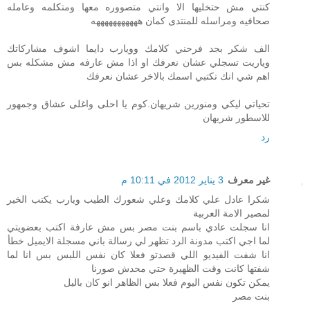
كنتي مش حتخليها الا وانتي متصووره معها ومتكلمه وعامله
صحافيه ومراسله للمنتدى كمان هههههههههههه
الف شكر بجد فرحني كلامك وويارب دايما اشوف مشاركاتك
وياريت تسجلي عشان نعرفك او اذا مش عارفه مش مشكله بس
اهم شي انك تكتبي اسمك بالاخر عشان نعرفك
تحياتي ليكي ومنورين شريهان.كوم يا احلى واغلى عشاق وجمهور
للاسطور شريهان
رد
غير معرف
3 يناير 2012 في 10:11 م
شكرا عادل علي كلامك وعلي شعورك الطيب ويارب يكتب الخير
لمصير الامة العربية
انا سجلت عادي باسم بنت مصر بس مش عارفة اكتب بعضويتي
لما اجي اكتب مدونة الرد تظهر لي رسالة باني مسجلة الايميل خطأ
انا شفت الفيديو اللي قصدتو فعلا كان نفس اللبس بس انا لما
شفتها كانت وقت الظهيرة حتي محدش صورنا
يمكن تكون نفس اليوم فعلا بس الظاهر انو كان باليل
بنت مصر