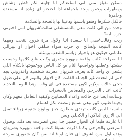
ممكن تقبلو مني اني اساعدكم انا جايبة لكم قطن وشاش
ومطهرات وحقن وبجد ياجماعة اذا احتجتو اي زيادة انا مستعدة
وجاهزة
فالكل شكرها وهتفو باسمها ودعينا لها بالصحة والسلامة
وحدة من الي كانت معي بالمستشفي سالت\شريهان انتي اخترتي
حزب ايه؟
ردت وقالت\بصي انا سعيدة اننا ولاول مرة بنروح ننتخب ومهما
كانت النتيجة ولصالح اي حزب سواء سلفي اخوان او ليبرالي
علماني حيكون هو باختيار وباسم الشعب ويمثله
انا بصراحة كانت واقفة مبهورة بشيري وكنت بتابع كلامها وحسيت
بطيبتها وعطفها وتواضعها التام مع كل الناس ووعفويتها بالكلام اللي
يشعر اي واحد كانه يعرف شريهان معرفة شخصية واعذروني بجد
لاني لم اتحدث غير الجملة الفاتت كان الابهار والتوتر لان علي طول
بتجي حالات ولازم اكون مستعدة في اي وقت وهذا اليوم بالتحديد
كانت اعداد الجرحي والمصابين بالعشرات
وسالت ايضا عن حالات واعداد المصابين وكيفية التعامل معهم وكان
يجيبها طبيب كبير وهي تسمع وتنصت بكل اهتمام
بالنسبة للبس كانت ترتدي بنطلون جينز وبلوزة شتوية زرقاء تميل
الي الازرق الداكن او الكحلي وبس
انا عارفة طبعا ان الحوار قصير جدا بس انصرفت بعد ذلك لوصول
المرضي والجرحي وكما ذكرت مسبقا كنت واقفة مبهورة بشريهان
وهذه اول مرة اشوف اي فنان او فنانة بس كان شعوري بفرحة