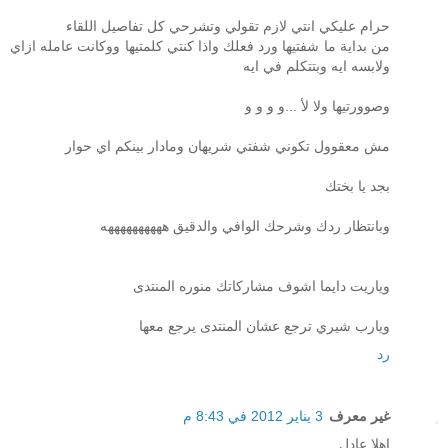
حرام عليكي انتي لازم تقولي وتشرحي كل تفاصيل اللقاء
من بداية ما شفتيها ورد فعلك واذا كنتي كلمتيها ووكانت عامله ازاي
ولابسه ايه وبتتكلم في ايه
وصوورتيها ولا لأ ...و و و و
مش معقوول تكوني شفتي شريهان ومادار بينكم اي حوار
بجد يا بختك
وبانتظار ردك وشرحك الوافي والدقيق ههههههههههه
وياريت دايما اشوف مشاركاتك منوره المنتدى
ويارب شيري ترجع عشان المنتدى يرجع معها
رد
غير معرف
3 يناير 2012 في 8:43 م
اهلا عادل