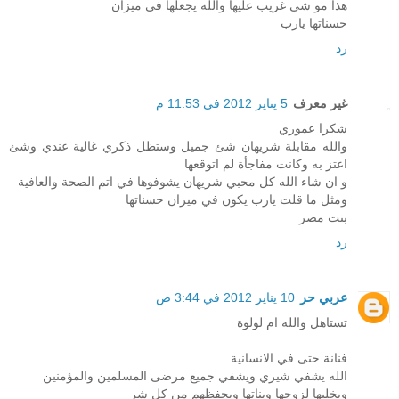
هذا مو شي غريب عليها والله يجعلها في ميزان
حسناتها يارب
رد
غير معرف
5 يناير 2012 في 11:53 م
شكرا عموري
والله مقابلة شريهان شئ جميل وستظل ذكري غالية عندي وشئ
اعتز به وكانت مفاجأة لم اتوقعها
و ان شاء الله كل محبي شريهان يشوفوها في اتم الصحة والعافية
ومثل ما قلت يارب يكون في ميزان حسناتها
بنت مصر
رد
عربي حر
10 يناير 2012 في 3:44 ص
تستاهل والله ام لولوة
فنانة حتى في الانسانية
الله يشفي شيري ويشفي جميع مرضى المسلمين والمؤمنين
ويخليها لزوجها وبناتها ويحفظهم من كل شر