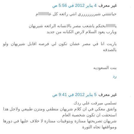
غير معرف
4 يناير 2012 في 5:56 ص
حياتتتتتي شيررررررري انتي رائعه كل عااااااااام
ياااااااابختكم ياشعب مصر بالانسانه الرائعه شيريهان
ويارب يعود السلام لارض الكنانه من جديد
ياريت انا في مصر عشان تكون لي فرصه اقابل شيريهان ولو
بالصدفه
بنت السعوديه
رد
غير معرف
5 يناير 2012 في 9:41 ص
تسلمي ميرفت علي ردك
واتفق معكي في ان كلام شريهان منطقي ومتزن طبيعي ولاجل هذا
استحقت ان تكون شخصية العام
شريهان تصريحتها ممتازة وبتوقيتات ممتازة لا خلاف عليها في دورها
ومواقفها تجاه الثورة