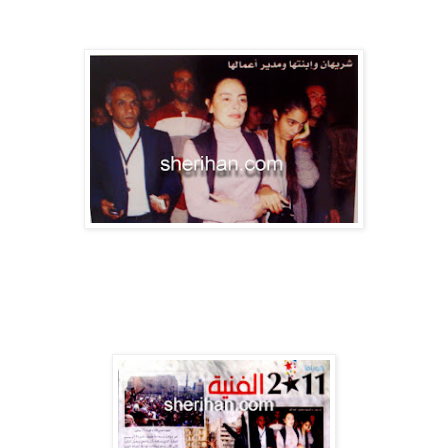
طبعا لانها شريهان
غير هذا وفي بانوراما 2011 كان ايضا لشريهان الاهتمام الاعلامي
بسبب تواجدها المشرف مع الثوار في ميدان التحرير