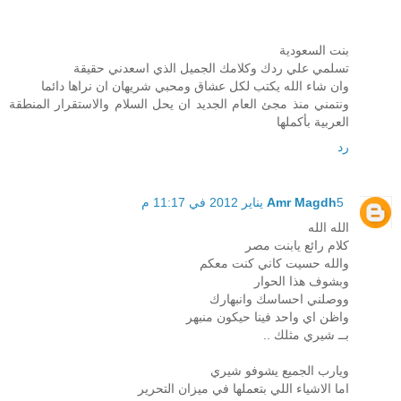
بنت السعودية
تسلمي علي ردك وكلامك الجميل الذي اسعدني حقيقة
وان شاء الله يكتب لكل عشاق ومحبي شريهان ان نراها دائما
ونتمني منذ مجئ العام الجديد ان يحل السلام والاستقرار المنطقة
العربية بأكملها
رد
5 يناير 2012 في 11:17 م
Amr Magdh
الله الله
كلام رائع يابنت مصر
والله حسيت كاني كنت معكم
وبشوف هذا الحوار
ووصلني احساسك وانبهارك
واظن اي واحد فينا حيكون منبهر
بــ شيري مثلك ..
ويارب الجميع يشوفو شيري
اما الاشياء اللي بتعملها في ميزان التحرير