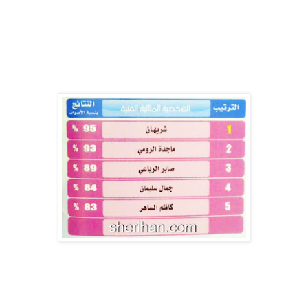
كان لصيب فنانتنا شريهان والتي تدخل هذا العام ولاول مره
الاستفتاء وتحصل على الترتيب الاول كأحسن شخصية مثالية فنية
لسنة 2011
واليكم الجدول الذي يوضح ذلك
مبروك لنجمتنا وبالمناسبه فناتنا لم تدخل الاستفتاء من قبل بحكم
غيابها عن الساحه الفنيه بسبب ظرفها الصحي
والحمدلله ومع دخولها الاستفتاء هذا العام حصلت على المركز الاول
....