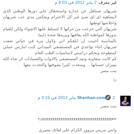
غير معرف
2 يناير 2012 في 8:03 م
شريهان تستاهل عن جدارة واستحقاق علي دورها الوطني الذي
لايضاهيه اي اي شئ غير كل الاحترام ويعكس مدي حب شريهان
واخلاصها لوطنها
شريهان التي خرجت من عزلتها لا لتسلط عليها الاضواء ولكن للقيام
بدورها كمواطنة.الله يعافيها ويزيدها صحة دايما
بالمناسبة احببت ان ابلغكم اني ولاول مرة في حياتي شفت
شريهان اثناء تواجدي في المستشفي الميداني كنت امارس عملي
كمتطوعة وبحكم دراستي لاساسيات الطب العام
كم كانت متعاونة وتمد المستشفي بالادوات والضمادات ان شاء الله
بميزان حسناتها ....وسعدت كثيرا بشوفتها والتحدث معها
بنت مصر
رد
2 يناير 2012 في 9:15 م
Sherihan.com
بنت مصر
منووووووووووووووووووووووووووووووووووره
وانتي مريتي مروور الكرام على لقائك بشيري