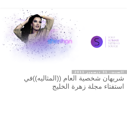
السبت، 31 ديسمبر 2011
شريهان شخصية العام ((المثاليه))في
استفتاء مجلة زهرة الخليج
صدر اليوم العدد رقم 1710 من مجلة زهرة الخليج بتاريخ
31\12\2011
ومثل كل سنه وكما عودت مجلة زهرة الخليج قرائها على عمل
استفتاء سنوي شامل على المستوى الفني