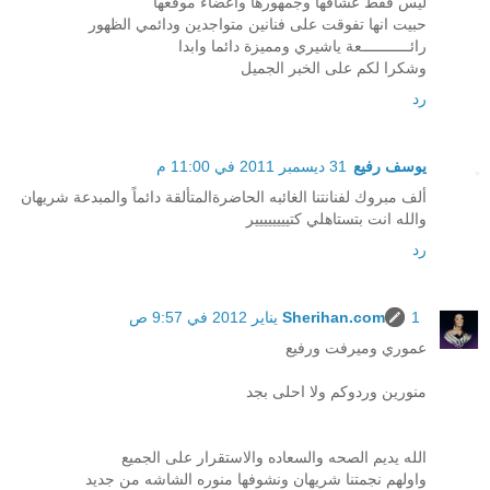
ليس فقط عشاقها وجمهورها واعضاء موقعها
حبيت انها تفوقت على فنانين متواجدين ودائمي الظهور
رائـــــــــــعة ياشيري ومميزة دائما وابدا
وشكرا لكم على الخبر الجميل
رد
يوسف رفيع
31 ديسمبر 2011 في 11:00 م
ألف مبروك لفنانتنا الغائبه الحاضرةالمتألقة دائماً والمبدعة شريهان
والله انت بتستاهلي كتيييييييير
رد
1 يناير 2012 في 9:57 ص
Sherihan.com
عموري وميرفت ورفيع
منورين وردوكم ولا احلى بجد
الله يديم الصحه والسعاده والاستقرار على الجميع
واولهم نجمتنا شريهان ونشوفها منوره الشاشه من جديد