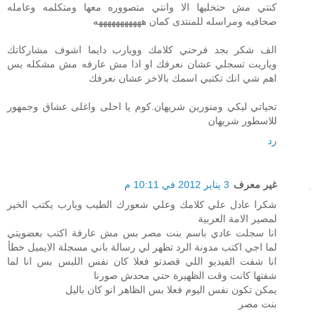
كنتي مش حتخليها الا وانتي متصووره معها ومتكلمه وعامله
صحافيه ومراسله للمنتدى كمان هههههههههههه
الف شكر بجد فرحني كلامك وويارب دايما اشوف مشاركاتك
وياريت تسجلي عشان نعرفك او اذا مش عارفه مش مشكله بس
اهم شي انك تكتبي اسمك بالاخر عشان نعرفك
تحياتي ليكي ومنورين شريهان.كوم يا احلى واغلى عشاق وجمهور
للاسطور شريهان
رد
غير معرف
3 يناير 2012 في 10:11 م
شكرا عادل علي كلامك وعلي شعورك الطيب ويارب يكتب الخير
لمصير الامة العربية
انا سجلت عادي باسم بنت مصر بس مش عارفة اكتب بعضويتي
لما اجي اكتب مدونة الرد تظهر لي رسالة باني مسجلة الايميل خطأ
انا شفت الفيديو اللي قصدتو فعلا كان نفس اللبس بس انا لما
شفتها كانت وقت الظهيرة حتي محدش صورنا
يمكن تكون نفس اليوم فعلا بس الظاهر انو كان باليل
بنت مصر