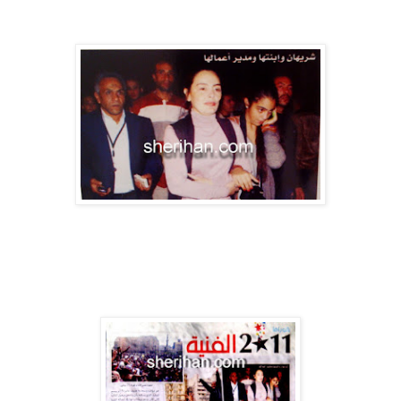
طبعا لانها شريهان
غير هذا وفي بانوراما 2011 كان ايضا لشريهان الاهتمام الاعلامي
بسبب تواجدها المشرف مع الثوار في ميدان التحرير