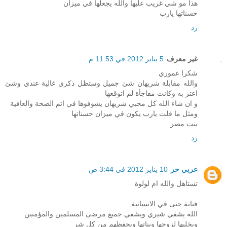
هذا مو شي غريب عليها والله يجعلها في ميزان
حسناتها يارب
رد
غير معرف
5 يناير 2012 في 11:53 م
شكرا عموري
والله مقابلة شريهان شئ جميل وستظل ذكري غالية عندي وشئ
اعتز به وكانت مفاجأة لم اتوقعها
و ان شاء الله كل محبي شريهان يشوفوها في اتم الصحة والعافية
ومثل ما قلت يارب يكون في ميزان حسناتها
بنت مصر
رد
عربي حر
10 يناير 2012 في 3:44 ص
تستاهل والله ام لولوة
فنانة حتى في الانسانية
الله يشفي شيري ويشفي جميع مرضى المسلمين والمؤمنين
ويخليها لزوجها وبناتها ويحفظهم من كل شر