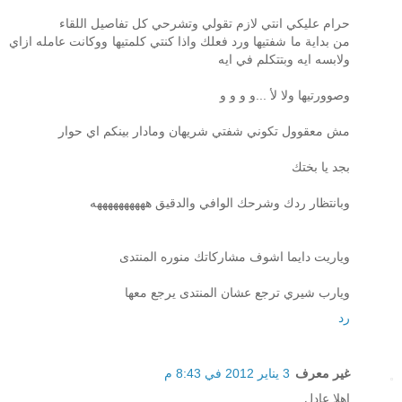
حرام عليكي انتي لازم تقولي وتشرحي كل تفاصيل اللقاء
من بداية ما شفتيها ورد فعلك واذا كنتي كلمتيها ووكانت عامله ازاي
ولابسه ايه وبتتكلم في ايه
وصوورتيها ولا لأ ...و و و و
مش معقوول تكوني شفتي شريهان ومادار بينكم اي حوار
بجد يا بختك
وبانتظار ردك وشرحك الوافي والدقيق ههههههههههه
وياريت دايما اشوف مشاركاتك منوره المنتدى
ويارب شيري ترجع عشان المنتدى يرجع معها
رد
غير معرف
3 يناير 2012 في 8:43 م
اهلا عادل