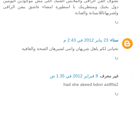
نشوف الفن الراقى والملابس الشيك اللى مش موجودين اليومين
دول بحبك ومنتظرينك با اسطورة امضاء عاشق ببفن الراقى
ولشريهاناللانسانة والفنانة
رد
سناء
23 يناير 2012 في 2:43 م
تحياتى لكم ياهل شريهان واتنى لشيرهان الصحة والعافية
رد
غير معرف
8 فبراير 2012 في 1:35 ص
had she akeed bdon astftfa2
رد