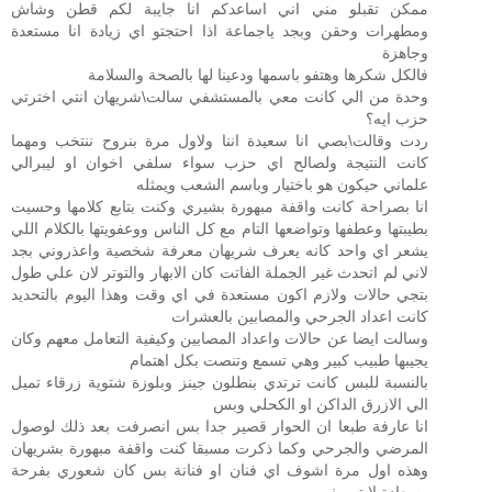
ممكن تقبلو مني اني اساعدكم انا جايبة لكم قطن وشاش
ومطهرات وحقن وبجد ياجماعة اذا احتجتو اي زيادة انا مستعدة
وجاهزة
فالكل شكرها وهتفو باسمها ودعينا لها بالصحة والسلامة
وحدة من الي كانت معي بالمستشفي سالت\شريهان انتي اخترتي
حزب ايه؟
ردت وقالت\بصي انا سعيدة اننا ولاول مرة بنروح ننتخب ومهما
كانت النتيجة ولصالح اي حزب سواء سلفي اخوان او ليبرالي
علماني حيكون هو باختيار وباسم الشعب ويمثله
انا بصراحة كانت واقفة مبهورة بشيري وكنت بتابع كلامها وحسيت
بطيبتها وعطفها وتواضعها التام مع كل الناس ووعفويتها بالكلام اللي
يشعر اي واحد كانه يعرف شريهان معرفة شخصية واعذروني بجد
لاني لم اتحدث غير الجملة الفاتت كان الابهار والتوتر لان علي طول
بتجي حالات ولازم اكون مستعدة في اي وقت وهذا اليوم بالتحديد
كانت اعداد الجرحي والمصابين بالعشرات
وسالت ايضا عن حالات واعداد المصابين وكيفية التعامل معهم وكان
يجيبها طبيب كبير وهي تسمع وتنصت بكل اهتمام
بالنسبة للبس كانت ترتدي بنطلون جينز وبلوزة شتوية زرقاء تميل
الي الازرق الداكن او الكحلي وبس
انا عارفة طبعا ان الحوار قصير جدا بس انصرفت بعد ذلك لوصول
المرضي والجرحي وكما ذكرت مسبقا كنت واقفة مبهورة بشريهان
وهذه اول مرة اشوف اي فنان او فنانة بس كان شعوري بفرحة