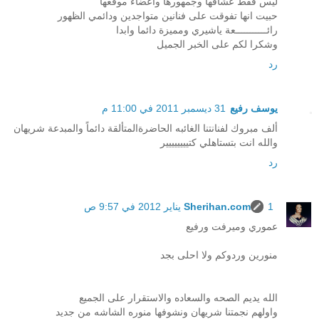
ليس فقط عشاقها وجمهورها واعضاء موقعها
حبيت انها تفوقت على فنانين متواجدين ودائمي الظهور
رائـــــــــــعة ياشيري ومميزة دائما وابدا
وشكرا لكم على الخبر الجميل
رد
يوسف رفيع
31 ديسمبر 2011 في 11:00 م
ألف مبروك لفنانتنا الغائبه الحاضرةالمتألقة دائماً والمبدعة شريهان
والله انت بتستاهلي كتيييييييير
رد
1 يناير 2012 في 9:57 ص
Sherihan.com
عموري وميرفت ورفيع
منورين وردوكم ولا احلى بجد
الله يديم الصحه والسعاده والاستقرار على الجميع
واولهم نجمتنا شريهان ونشوفها منوره الشاشه من جديد