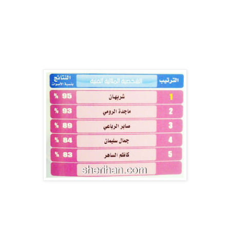
كان لصيب فنانتنا شريهان والتي تدخل هذا العام ولاول مره
الاستفتاء وتحصل على الترتيب الاول كأحسن شخصية مثالية فنية
لسنة 2011
واليكم الجدول الذي يوضح ذلك
مبروك لنجمتنا وبالمناسبه فناتنا لم تدخل الاستفتاء من قبل بحكم
غيابها عن الساحه الفنيه بسبب ظرفها الصحي
والحمدلله ومع دخولها الاستفتاء هذا العام حصلت على المركز الاول
....