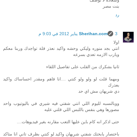
وسعادة لا توصف
بنت مصر
رد
3 يناير 2012 في 9:03 م
Sherihan.com
اولا
انتي بجد منوره وليكي وحشه واكيد نعذر قلة تواجدك وربنا معكم
ويارب الازمه تعدي بسرعه
ثانيا بشكرك من القلب على تفاصيل اللقاء
ومهما قلت لو ولو ولو كنتي ....انا فاهم ومقدر احساساك واكيد
بعذرك
دي شريهان مش اي حد
ووبالنسبه لليوم اللي انتي شفتي فيه شيري في باليوتيوب واحد
مصورها وهي بنفس باللبس اللي قلتي عليه
حتى اذكر انه كام باين عليها التعب مقارنه بغير فيديوهات....
باختصار يابختك شفتي شريهان واكيد لو كنتي بظرف تاني انا متاكد