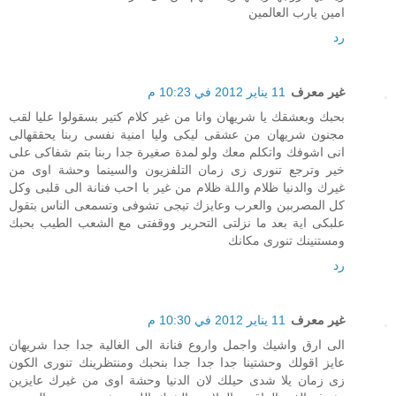
امين يارب العالمين
رد
غير معرف
11 يناير 2012 في 10:23 م
بحبك وبعشقك يا شريهان وانا من غير كلام كتير بسقولوا عليا لقب
مجنون شريهان من عشقى ليكى وليا امنية نفسى ربنا يحققهالى
انى اشوفك واتكلم معك ولو لمدة صغيرة جدا ربنا بتم شفاكى على
خير وترجع تنورى زى زمان التلفزيون والسينما وحشة اوى من
غيرك والدنيا ظلام واللة ظلام من غير با احب فنانة الى قلبى وكل
كل المصرببن والعرب وعايزك تيجى تشوفى وتسمعى الناس بتقول
علبكى اية بعد ما نزلتى التحرير ووقفتى مع الشعب الطيب بحبك
ومستنينك تنورى مكانك
رد
غير معرف
11 يناير 2012 في 10:30 م
الى ارق واشيك واجمل واروع فنانة الى الغالية جدا جدا شريهان
عايز اقولك وحشتينا جدا جدا جدا بنحبك ومنتظرينك تنورى الكون
زى زمان يلا شدى حيلك لان الدنيا وحشة اوى من غيرك عايزين