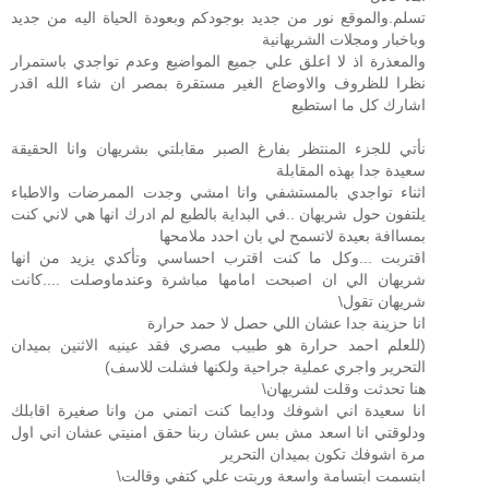
تسلم.والموقع نور من جديد بوجودكم وبعودة الحياة اليه من جديد
وباخبار ومجلات الشريهانية
والمعذرة اذ لا اعلق علي جميع المواضيع وعدم تواجدي باستمرار
نظرا للظروف والاوضاع الغير مستقرة بمصر ان شاء الله اقدر
اشارك كل ما استطيع
نأتي للجزء المنتظر بفارغ الصبر مقابلتي بشريهان وانا الحقيقة
سعيدة جدا بهذه المقابلة
اثناء تواجدي بالمستشفي وانا امشي وجدت الممرضات والاطباء
يلتفون حول شريهان ..في البداية بالطبع لم ادرك انها هي لاني كنت
بمساافة بعيدة لاتسمح لي بان احدد ملامحها
اقتربت ...وكل ما كنت اقترب احساسي وتأكدي يزيد من انها
شريهان الي ان اصبحت امامها مباشرة وعندماوصلت ....كانت
شريهان تقول\
انا حزينة جدا عشان اللي حصل لا حمد حرارة
(للعلم احمد حرارة هو طبيب مصري فقد عينيه الاثنين بميدان
التحرير واجري عملية جراحية ولكنها فشلت للاسف)
هنا تحدثت وقلت لشريهان\
انا سعيدة اني اشوفك ودايما كنت اتمني من وانا صغيرة اقابلك
ودلوقتي انا اسعد مش بس عشان ربنا حقق امنيتي عشان اني اول
مرة اشوفك تكون بميدان التحرير
ابتسمت ابتسامة واسعة وربتت علي كتفي وقالت\