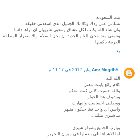
بنت السعودية
تسلمي علي ردك وكلامك الجميل الذي اسعدني حقيقة
وان شاء الله يكتب لكل عشاق ومحبي شريهان ان نراها دائما
ونتمني منذ مجئ العام الجديد ان يحل السلام والاستقرار المنطقة
العربية بأكملها
رد
5 يناير 2012 في 11:17 م
Amr Magdh
الله الله
كلام رائع يابنت مصر
والله حسيت كاني كنت معكم
وبشوف هذا الحوار
ووصلني احساسك وانبهارك
واظن اي واحد فينا حيكون منبهر
بــ شيري مثلك ..
ويارب الجميع يشوفو شيري
اما الاشياء اللي بتعملها في ميزان التحرير