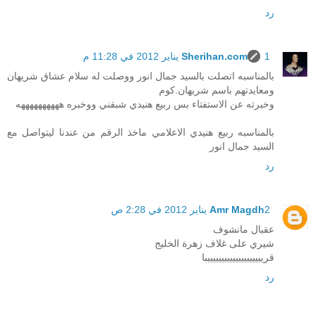
رد
1 يناير 2012 في 11:28 م
Sherihan.com
بالمناسبه اتصلت بالسيد جمال انور ووصلت له سلام عشاق شريهان
ومعايدتهم باسم شريهان.كوم
وخبرته عن الاستفتاء بس ربيع هنيدي شبقني ووخبره ههههههههههه
بالمناسبه ربيع هنيدي الاعلامي ماخذ الرقم من عندنا ليتواصل مع
السيد جمال انور
رد
2 يناير 2012 في 2:28 ص
Amr Magdh
عقبال مانشوف
شيري على غلاف زهرة الخليج
قرييييييييييييييييييييبا
رد