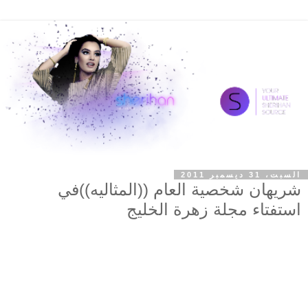
السبت، 31 ديسمبر 2011
شريهان شخصية العام ((المثاليه))في
استفتاء مجلة زهرة الخليج
صدر اليوم العدد رقم 1710 من مجلة زهرة الخليج بتاريخ
31\12\2011
ومثل كل سنه وكما عودت مجلة زهرة الخليج قرائها على عمل
استفتاء سنوي شامل على المستوى الفني