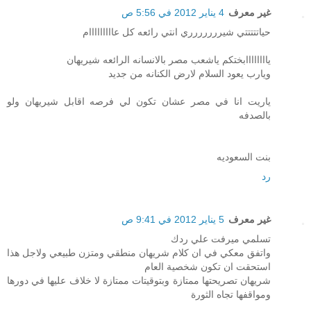
غير معرف
4 يناير 2012 في 5:56 ص
حياتتتتتي شيررررررري انتي رائعه كل عااااااااام
ياااااااابختكم ياشعب مصر بالانسانه الرائعه شيريهان
ويارب يعود السلام لارض الكنانه من جديد
ياريت انا في مصر عشان تكون لي فرصه اقابل شيريهان ولو
بالصدفه
بنت السعوديه
رد
غير معرف
5 يناير 2012 في 9:41 ص
تسلمي ميرفت علي ردك
واتفق معكي في ان كلام شريهان منطقي ومتزن طبيعي ولاجل هذا
استحقت ان تكون شخصية العام
شريهان تصريحتها ممتازة وبتوقيتات ممتازة لا خلاف عليها في دورها
ومواقفها تجاه الثورة