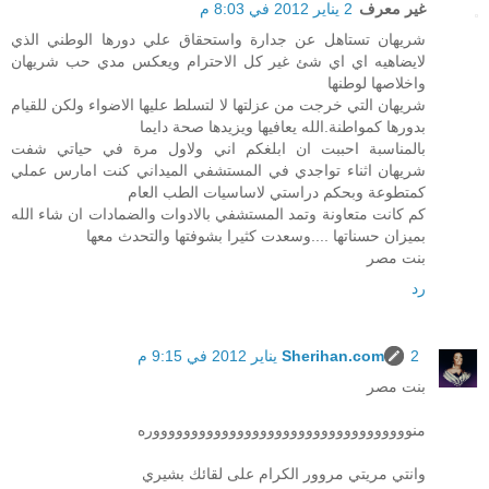
غير معرف
2 يناير 2012 في 8:03 م
شريهان تستاهل عن جدارة واستحقاق علي دورها الوطني الذي
لايضاهيه اي اي شئ غير كل الاحترام ويعكس مدي حب شريهان
واخلاصها لوطنها
شريهان التي خرجت من عزلتها لا لتسلط عليها الاضواء ولكن للقيام
بدورها كمواطنة.الله يعافيها ويزيدها صحة دايما
بالمناسبة احببت ان ابلغكم اني ولاول مرة في حياتي شفت
شريهان اثناء تواجدي في المستشفي الميداني كنت امارس عملي
كمتطوعة وبحكم دراستي لاساسيات الطب العام
كم كانت متعاونة وتمد المستشفي بالادوات والضمادات ان شاء الله
بميزان حسناتها ....وسعدت كثيرا بشوفتها والتحدث معها
بنت مصر
رد
2 يناير 2012 في 9:15 م
Sherihan.com
بنت مصر
منووووووووووووووووووووووووووووووووووره
وانتي مريتي مروور الكرام على لقائك بشيري