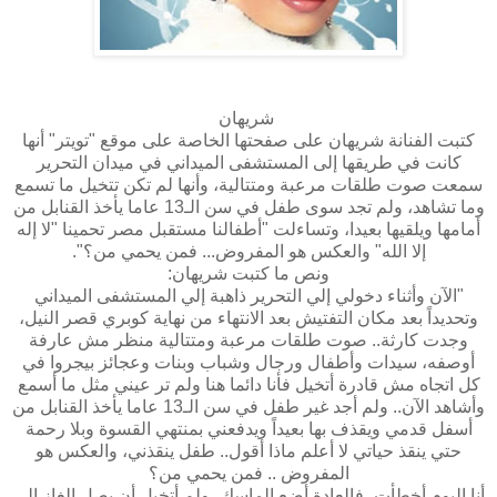
شريهان
كتبت الفنانة شريهان على صفحتها الخاصة على موقع "تويتر" أنها
كانت في طريقها إلى المستشفى الميداني في ميدان التحرير
سمعت صوت طلقات مرعبة ومتتالية، وأنها لم تكن تتخيل ما تسمع
وما تشاهد، ولم تجد سوى طفل في سن الـ13 عاما يأخذ القنابل من
أمامها ويلقيها بعيدا، وتساءلت "أطفالنا مستقبل مصر تحمينا "لا إله
إلا الله" والعكس هو المفروض... فمن يحمي من؟".
ونص ما كتبت شريهان:
"الآن وأثناء دخولي إلي التحرير ذاهبة إلي المستشفى الميداني
وتحديداً بعد مكان التفتيش بعد الانتهاء من نهاية كوبري قصر النيل،
وجدت كارثة.. صوت طلقات مرعبة ومتتالية منظر مش عارفة
أوصفه، سيدات وأطفال ورجال وشباب وبنات وعجائز بيجروا في
كل اتجاه مش قادرة أتخيل فأنا دائما هنا ولم تر عيني مثل ما أسمع
وأشاهد الآن.. ولم أجد غير طفل في سن الـ13 عاما يأخذ القنابل من
أسفل قدمي ويقذف بها بعيداً ويدفعني بمنتهي القسوة وبلا رحمة
حتي ينقذ حياتي لا أعلم ماذا أقول.. طفل ينقذني، والعكس هو
المفروض .. فمن يحمي من؟
أنا اليوم أخطأت، فالعادة أضع الماسك، ولم أتخيل أن يصل الغاز إلي