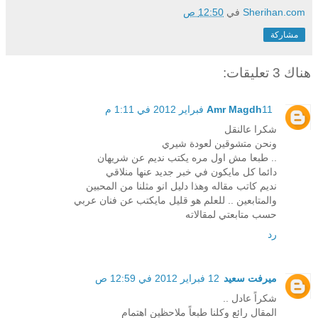
Sherihan.com
في
12:50 ص
مشاركة
هناك 3 تعليقات:
11 فبراير 2012 في 1:11 م
Amr Magdh
شكرا عالنقل
ونحن متشوقين لعودة شيري
.. طبعا مش اول مره يكتب نديم عن شريهان
دائما كل مايكون في خبر جديد عنها منلاقي
نديم كاتب مقاله وهذا دليل انو مثلنا من المحبين
والمتابعين .. للعلم هو قليل مايكتب عن فنان عربي
حسب متابعتي لمقالاته
رد
ميرفت سعيد
12 فبراير 2012 في 12:59 ص
شكراً عادل ..
المقال رائع وكلنا طبعاً ملاحظين اهتمام