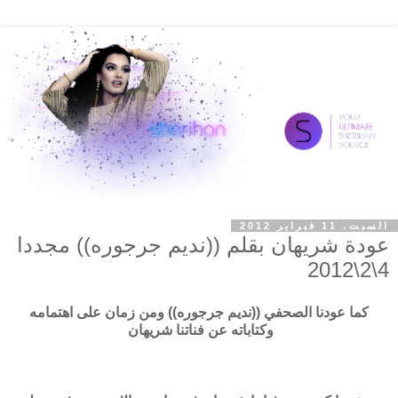
السبت، 11 فبراير 2012
عودة شريهان بقلم ((نديم جرجوره)) مجددا
4\2\2012
كما عودنا الصحفي ((نديم جرجوره)) ومن زمان على اهتمامه
وكتاباته عن فناتنا شريهان