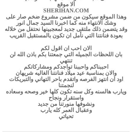
الا موقع
SHERIHAN.COM
وهذا الموقع سيكون من ضمن مشروع ضخم صار على
وشك الانتهاء منه كما اخبرنا السيد جمال انور
وقد يتضمن ذلك ملتقى جديد لمعجبينها نحتفل من خلاله
بعودة فنانتنا التي نأمل ان تكون بالمستقبل القريب
الان احب ان اقول لكم
بان اللحظات الجميله التي جمعتنا بكم باذن الله لن
تنتهي
احببناكم واحببنا تواجدكم ومشاركاتكم
والان بمناسبة عيد ميلاد فنانتنا الغاليه شريهان
اود ان انتهز الفرصه واتقدم باحر التهاني والتبريكات
لنجمتنا
ويارب هالسنه وكل سنه تكون كلها خير وصحه وسعاده
واستقرار ونجاح
ونشوفها منورتنا من جديد
وعقبال العمر كله يارب
تحياتي