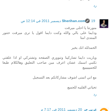
رد
19 ديسمبر 2011 في 12:14 ص
Sherihan.com
منورتنا يا احلى ميرفت
ودايما على بالي والله وكنت دايما اقول يا ترى ميرفت حتنور
المنتدى امتا
الحمدلله انك بخير
وياريت دايما تشاركينا وتنووري الصفحه وتشتركي او اذا علقتي
تكتبي اسمك عشان اعرف مين صاحب التعليق وهالكلام طبعا
للجمييييييع
مع اني اتمنى اشوف مشاركاتكم بعد التسجيل
تحياتي القلبيه للجميع
رد
عربي حر
20 ديسمبر 2011 في 7:17 م