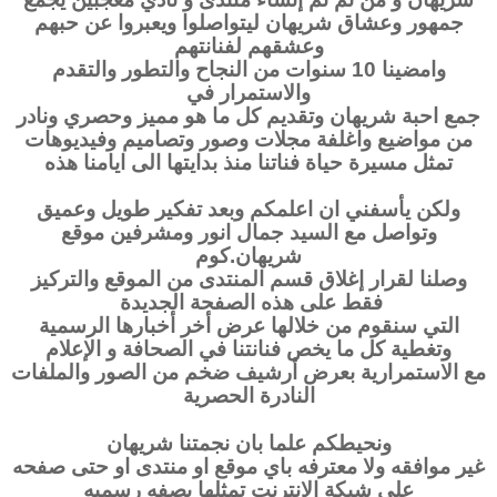
جمهور وعشاق شريهان ليتواصلوا ويعبروا عن حبهم
وعشقهم لفنانتهم
وامضينا 10 سنوات من النجاح والتطور والتقدم
والاستمرار في
جمع احبة شريهان وتقديم كل ما هو مميز وحصري ونادر
من مواضيع واغلفة مجلات وصور وتصاميم وفيديوهات
تمثل مسيرة حياة فناتنا منذ بدايتها الى ايامنا هذه
ولكن يأسفني ان اعلمكم وبعد تفكير طويل وعميق
وتواصل
مع السيد جمال انور ومشرفين موقع
شريهان.كوم
وصلنا لقرار إغلاق قسم المنتدى من الموقع
والتركيز
فقط على هذه الصفحة الجديدة
التي سنقوم من خلالها عرض أخر أخبارها الرسمية
وتغطية كل ما يخص فنانتنا في الصحافة و الإعلام
مع الاستمرارية بعرض أرشيف ضخم من الصور والملفات
النادرة الحصرية
ونحيطكم علما بان نجمتنا شريهان
غير موافقه ولا معترفه باي موقع او منتدى او حتى صفحه
على شبكة الانترنت تمثلها بصفه رسميه