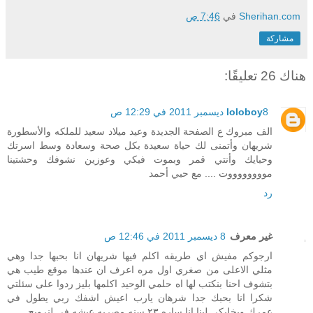
Sherihan.com
في
7:46 ص
مشاركة
هناك 26 تعليقًا:
8 ديسمبر 2011 في 12:29 ص
loloboy
الف مبروك ع الصفحة الجديدة وعيد ميلاد سعيد للملكه والأسطورة
شريهان وأتمنى لك حياة سعيدة بكل صحة وسعادة وسط اسرتك
وحبايك وأنتي قمر وبموت فيكي وعوزين نشوفك وحشتينا
مووووووووت .... مع حبي أحمد
رد
غير معرف
8 ديسمبر 2011 في 12:46 ص
ارجوكم مفيش اي طريقه اكلم فيها شريهان انا بحبها جدا وهي
مثلي الاعلى من صغري اول مره اعرف ان عندها موقع طيب هي
بتشوف احنا بنكتب لها اه حلمي الوحيد اكلمها بليز ردوا على سئلتي
شكرا انا بحبك جدا شرهان يارب اعيش اشفك ربي يطول في
عمرك ويخليكي لينا انا ساره ٢٣ سنه مصريه عيشه في لنرويج