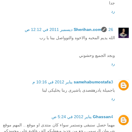
جدا
رد
26 ديسمبر 2011 في 12:12 ص
Sherihan.com
الله يديم المحبه والاخوه والتوواصل بينا يا رب
وبجد الجميع وحشوني
رد
3 يناير 2012 في 10:16 م
samehabumostafa
ياجميلة يادرهقصدى ياشيرى ربنا يخليكى لينا
رد
4 يناير 2012 في 5:24 ص
Ghassan
مهما حصل سنبقى ونستمر سواء كان منتدى او موقع .. المهم موقع
شريهان الرسمي رجع من جديد ويعطيكم الف عافية على مجهودكم