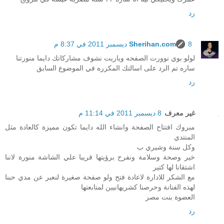
رد
8 ديسمبر 2011 في 8:37 م
Sherihan.com
لولو بوي نوورت الصفحه وياريت نشوف مشاركاتك دايما منورتنا
ساره تم الرد على اسالتك المكرره في الموضوع السابق
رد
غير معرف
8 ديسمبر 2011 في 11:14 م
مبروك افتتاح الصفحة وانشاء الله دايما تكون مميزة كالعادة مثل
المنتدي
وكل سنة وشيري ب
خير وصحة وسلامة ونفرح برؤيتها قريبا علي الشاشة منورة لاننا
اشتقانا لها كتير
مع الشكر للادارة لاعادة فتح ولو صفحة صغيرة لنعبر عن مدي حبنا
لهذه الفنانة وحرصنا كشريهانيين لمتابعتها
العضوة بنت مصر
رد