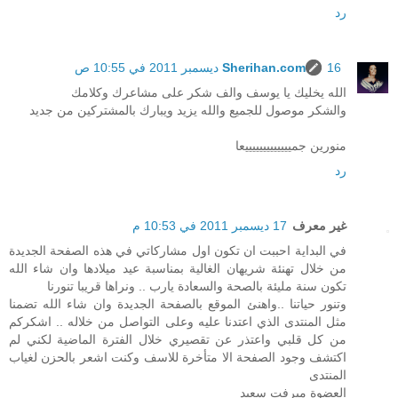
رد
16 ديسمبر 2011 في 10:55 ص
Sherihan.com
الله يخليك يا يوسف والف شكر على مشاعرك وكلامك
والشكر موصول للجميع والله يزيد ويبارك بالمشتركين من جديد
منورين جميييييييييييييعا
رد
غير معرف
17 ديسمبر 2011 في 10:53 م
في البداية احببت ان تكون اول مشاركاتي في هذه الصفحة الجديدة
من خلال تهنئة شريهان الغالية بمناسبة عيد ميلادها وان شاء الله
تكون سنة مليئة بالصحة والسعادة يارب .. ونراها قريبا تنورنا
وتنور حياتنا ..واهنئ الموقع بالصفحة الجديدة وان شاء الله تضمنا
مثل المنتدى الذي اعتدنا عليه وعلى التواصل من خلاله .. اشكركم
من كل قلبي واعتذر عن تقصيري خلال الفترة الماضية لكني لم
اكتشف وجود الصفحة الا متأخرة للاسف وكنت اشعر بالحزن لغياب
المنتدى
العضوة ميرفت سعيد