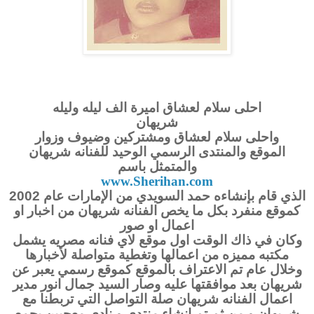
احلى سلام لعشاق اميرة الف ليله وليله
شريهان
واحلى سلام لعشاق ومشتركين وضيوف وزوار
الموقع والمنتدى الرسمي الوحيد للفنانه شريهان
والمتمثل باسم
www.Sherihan.com
الذي قام بإنشاءه حمد السويدي من الإمارات عام 2002
كموقع منفرد بكل ما يخص الفنانه شريهان من اخبار او
اعمال او صور
وكان في ذاك الوقت اول موقع لاي فنانه مصريه يشمل
مكتبه مميزه من اعمالها وتغطية متواصلة لأخبارها
وخلال عام تم الاعتراف بالموقع كموقع رسمي يعبر عن
شريهان بعد موافقتها عليه وصار السيد جمال انور مدير
اعمال الفنانه شريهان صلة التواصل التي تربطنا مع
شريهان و من ثم تم إنشاء منتدى و نادي معجبين يجمع